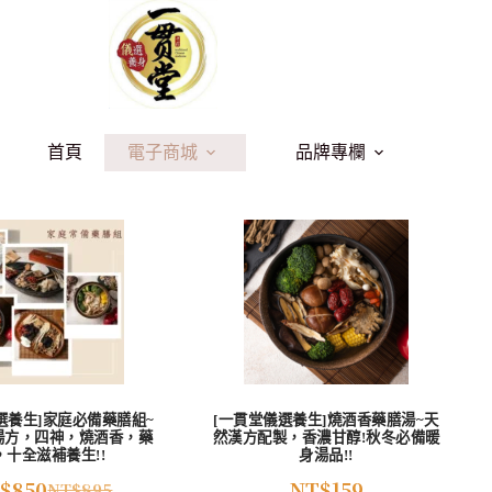
首頁
電子商城
品牌專欄
選養生]家庭必備藥膳組~
[一貫堂儀選養生]燒酒香藥膳湯~天
湯方，四神，燒酒香，藥
然漢方配製，香濃甘醇!秋冬必備暖
，十全滋補養生!!
身湯品!!
$
850
NT$
159
NT$
895