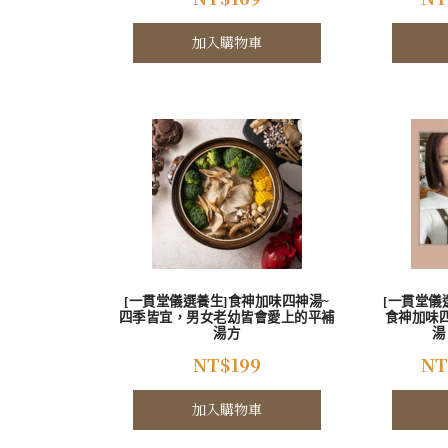
加入購物車
[一貫堂儀選養生]食神加味四神湯~
[一貫堂儀
四季皆宜，男女老幼皆會愛上的平補
食神加味
湯方
湯
NT$
199
NT
加入購物車