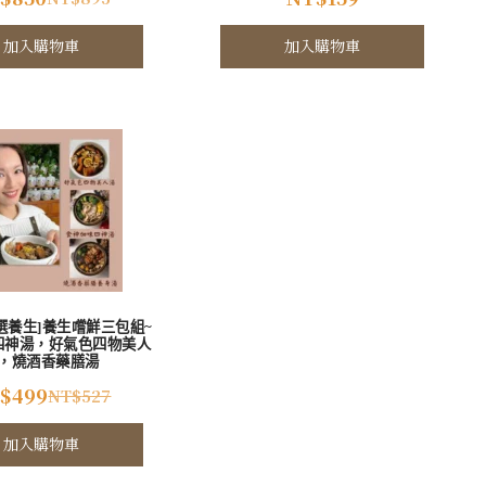
加入購物車
加入購物車
選養生]養生嚐鮮三包組~
四神湯，好氣色四物美人
，燒酒香藥膳湯
$
499
NT$
527
加入購物車