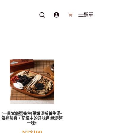
選單
[一貫堂儀選養生]藥燉溫補養生湯~
滋補強身，記憶中的好味道!就是這
一味!!
NT$
199