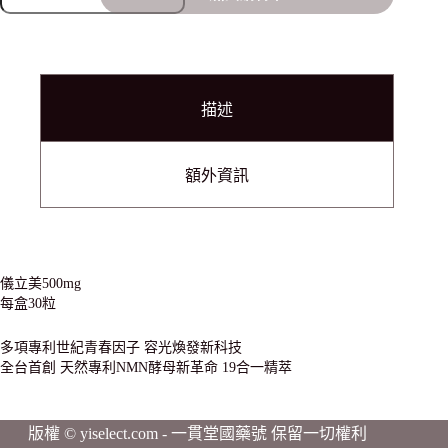
描述
額外資訊
儀立美500mg
每盒30粒
多項專利世紀青春因子 容光煥發新科技
全台首創 天然專利NMN酵母新革命 19合一精萃
版權 © yiselect.com - 一貫堂國藥號 保留一切權利