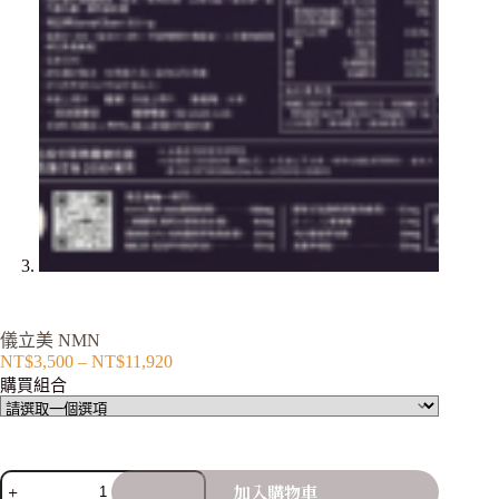
儀立美 NMN
NT$
3,500
–
NT$
11,920
購買組合
加入購物車